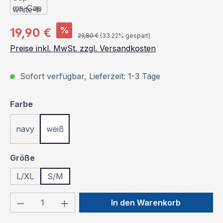
Verkaufspreis:
%
19,90 €
Regulärer Preis:
29,80 €
(33.22% gespart)
Preise inkl. MwSt. zzgl. Versandkosten
Sofort verfügbar, Lieferzeit: 1-3 Tage
auswählen
Farbe
navy
weiß
auswählen
Größe
L/XL
S/M
Produkt Anzahl: Gib den gewünschten We
In den Warenkorb